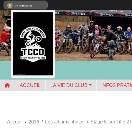
Panneau de gestion des cookies
Se connecter
ACCUEIL
LA VIE DU CLUB
INFOS PRAT
Accueil
2016
Les albums photos
Stage Is sur Tille 2