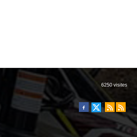
6250
visites