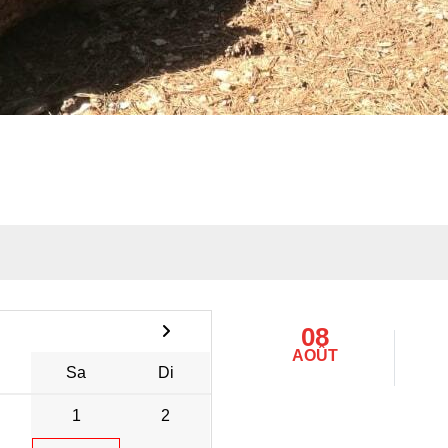
08
AOÛT
Sa
Di
1
2