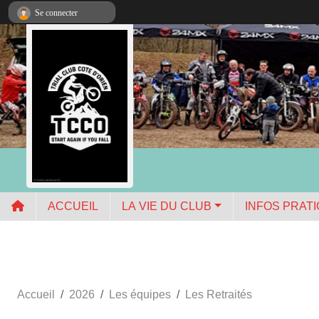
Panneau de gestion des cookies
Se connecter
ACCUEIL
LA VIE DU CLUB
INFOS PRAT
Accueil
2026
Les équipes
Les Retraités