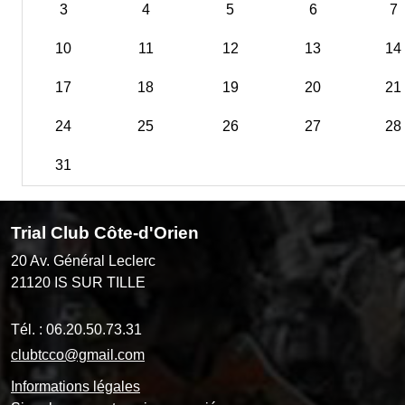
3
4
5
6
7
10
11
12
13
14
17
18
19
20
21
24
25
26
27
28
31
Trial Club Côte-d'Orien
20 Av. Général Leclerc
21120
IS SUR TILLE
Tél. :
06.20.50.73.31
clubtcco@gmail.com
Informations légales